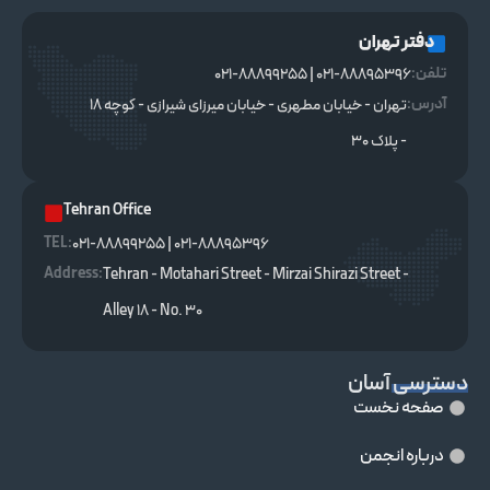
دفتر تهران
تلفن:
021-88895396 | 021-88899255
آدرس:
تهران - خیابان مطهری - خیابان میرزای شیرازی - کوچه ۱۸
- پلاک ۳۰
Tehran Office
TEL :
021-88895396 | 021-88899255
Address:
Tehran - Motahari Street - Mirzai Shirazi Street -
Alley 18 - No. 30
دسترسی آسان
صفحه نخست
درباره انجمن