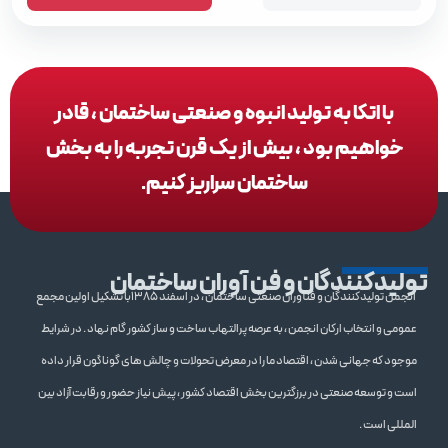
با اتکا به تولید انبوه و صنعتی ساختمان ، قادر
خواهیم بود ، بیش از یک قرن تجربه را به بخش
ساختمان سراریز کنیم.
تولیدکنندگان و فن آوران ساختمان
انجمن تولیدکنندگان و فنآوران صنعتی ساختمان ، در اسفند 1385با تشکیل اولین مجمع
عمومی و انتخاب ارکان انجمن ، به عرصه پرالتهاب ساخت و ساز کشور گام نهاد . در شرایط
موجود که جهانی شدن ، اقتصاد ما را در معرض تحولات و چالش های گوناگون قرار داده
است و توسعه صنعتی در برزگترین بخش اقتصاد کشور ، پیش نیاز حضور و رقابت آزاد بین
المللی است .