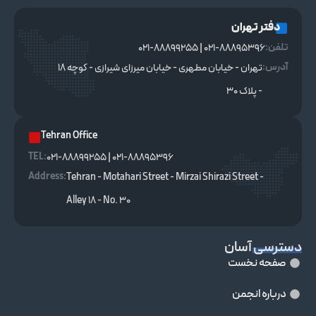
دفتر تهران
تلفن:
021-88895396 | 021-88899255
آدرس:
تهران - خیابان مطهری - خیابان میرزای شیرازی - کوچه ۱۸
- پلاک ۳۰
Tehran Office
TEL :
021-88895396 | 021-88899255
Address:
Tehran - Motahari Street - Mirzai Shirazi Street -
Alley 18 - No. 30
دسترسی آسان
صفحه نخست
درباره انجمن