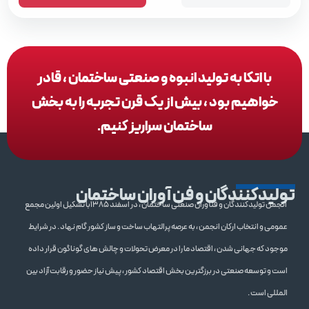
با اتکا به تولید انبوه و صنعتی ساختمان ، قادر
خواهیم بود ، بیش از یک قرن تجربه را به بخش
ساختمان سراریز کنیم.
تولیدکنندگان و فن آوران ساختمان
انجمن تولیدکنندگان و فنآوران صنعتی ساختمان ، در اسفند 1385با تشکیل اولین مجمع
عمومی و انتخاب ارکان انجمن ، به عرصه پرالتهاب ساخت و ساز کشور گام نهاد . در شرایط
موجود که جهانی شدن ، اقتصاد ما را در معرض تحولات و چالش های گوناگون قرار داده
است و توسعه صنعتی در برزگترین بخش اقتصاد کشور ، پیش نیاز حضور و رقابت آزاد بین
المللی است .