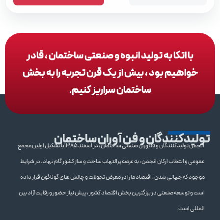
با اتکا به تولید انبوه و صنعتی ساختمان ، قادر
خواهیم بود ، بیش از یک قرن تجربه را به بخش
ساختمان سراریز کنیم.
تولیدکنندگان و فن آوران ساختمان
انجمن تولیدکنندگان و فنآوران صنعتی ساختمان ، در اسفند 1385با تشکیل اولین مجمع
عمومی و انتخاب ارکان انجمن ، به عرصه پرالتهاب ساخت و ساز کشور گام نهاد . در شرایط
موجود که جهانی شدن ، اقتصاد ما را در معرض تحولات و چالش های گوناگون قرار داده
است و توسعه صنعتی در برزگترین بخش اقتصاد کشور ، پیش نیاز حضور و رقابت آزاد بین
المللی است .