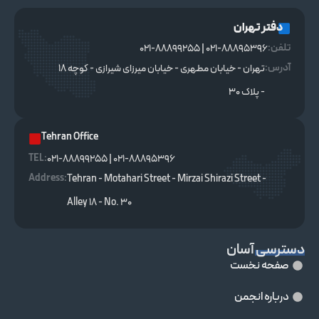
دفتر تهران
تلفن:
021-88895396 | 021-88899255
آدرس:
تهران - خیابان مطهری - خیابان میرزای شیرازی - کوچه ۱۸
- پلاک ۳۰
Tehran Office
TEL :
021-88895396 | 021-88899255
Address:
Tehran - Motahari Street - Mirzai Shirazi Street -
Alley 18 - No. 30
دسترسی آسان
صفحه نخست
درباره انجمن