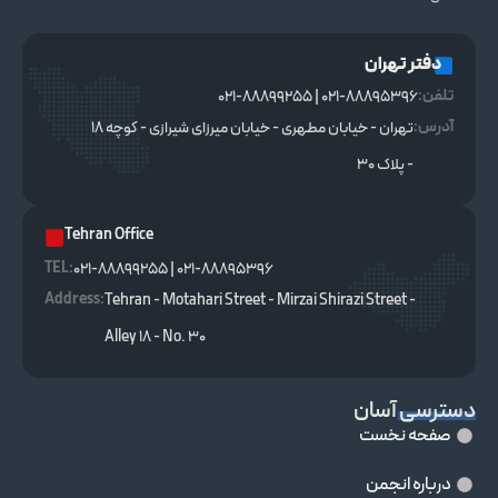
دفتر تهران
تلفن:
021-88895396 | 021-88899255
آدرس:
تهران - خیابان مطهری - خیابان میرزای شیرازی - کوچه ۱۸
- پلاک ۳۰
Tehran Office
TEL :
021-88895396 | 021-88899255
Address:
Tehran - Motahari Street - Mirzai Shirazi Street -
Alley 18 - No. 30
دسترسی آسان
صفحه نخست
درباره انجمن