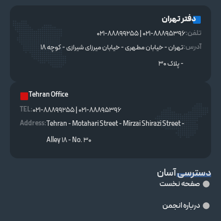
دفتر تهران
تلفن:
021-88895396 | 021-88899255
آدرس:
تهران - خیابان مطهری - خیابان میرزای شیرازی - کوچه ۱۸
- پلاک ۳۰
Tehran Office
TEL :
021-88895396 | 021-88899255
Address:
Tehran - Motahari Street - Mirzai Shirazi Street -
Alley 18 - No. 30
دسترسی آسان
صفحه نخست
درباره انجمن