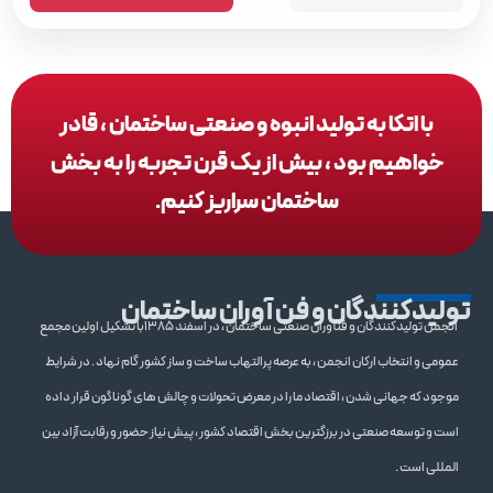
با اتکا به تولید انبوه و صنعتی ساختمان ، قادر
خواهیم بود ، بیش از یک قرن تجربه را به بخش
ساختمان سراریز کنیم.
تولیدکنندگان و فن آوران ساختمان
انجمن تولیدکنندگان و فنآوران صنعتی ساختمان ، در اسفند 1385با تشکیل اولین مجمع
عمومی و انتخاب ارکان انجمن ، به عرصه پرالتهاب ساخت و ساز کشور گام نهاد . در شرایط
موجود که جهانی شدن ، اقتصاد ما را در معرض تحولات و چالش های گوناگون قرار داده
است و توسعه صنعتی در برزگترین بخش اقتصاد کشور ، پیش نیاز حضور و رقابت آزاد بین
المللی است .