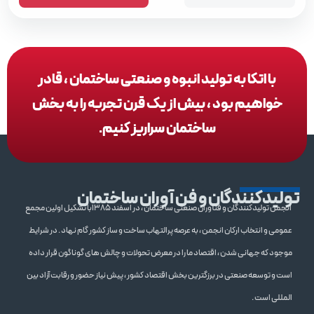
با اتکا به تولید انبوه و صنعتی ساختمان ، قادر
خواهیم بود ، بیش از یک قرن تجربه را به بخش
ساختمان سراریز کنیم.
تولیدکنندگان و فن آوران ساختمان
انجمن تولیدکنندگان و فنآوران صنعتی ساختمان ، در اسفند 1385با تشکیل اولین مجمع
عمومی و انتخاب ارکان انجمن ، به عرصه پرالتهاب ساخت و ساز کشور گام نهاد . در شرایط
موجود که جهانی شدن ، اقتصاد ما را در معرض تحولات و چالش های گوناگون قرار داده
است و توسعه صنعتی در برزگترین بخش اقتصاد کشور ، پیش نیاز حضور و رقابت آزاد بین
المللی است .