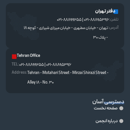
دفتر تهران
تلفن:
021-88895396 | 021-88899255
آدرس:
تهران - خیابان مطهری - خیابان میرزای شیرازی - کوچه ۱۸
- پلاک ۳۰
Tehran Office
TEL :
021-88895396 | 021-88899255
Address:
Tehran - Motahari Street - Mirzai Shirazi Street -
Alley 18 - No. 30
دسترسی آسان
صفحه نخست
درباره انجمن